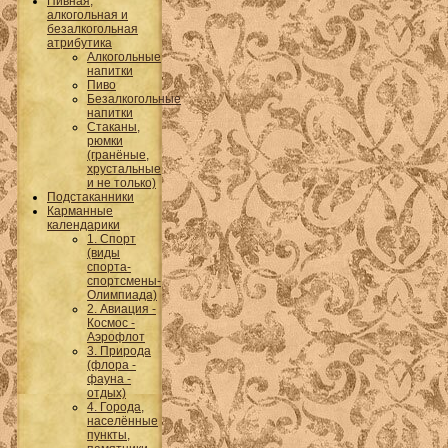
Пивная,
алкогольная и
безалкогольная
атрибутика
Алкогольные
напитки
Пиво
Безалкогольные
напитки
Стаканы,
рюмки
(гранёные,
хрустальные
и не только)
Подстаканники
Карманные
календарики
1. Спорт
(виды
спорта-
спортсмены-
Олимпиада)
2. Авиация -
Космос -
Аэрофлот
3. Природа
(флора -
фауна -
отдых)
4. Города,
населённые
пункты,