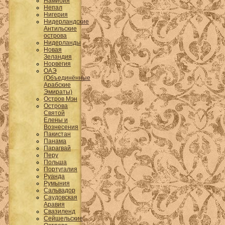
Намибия
Непал
Нигерия
Нидерландские
Антильские
острова
Нидерланды
Новая
Зеландия
Норвегия
ОАЭ
(Объединённые
Арабские
Эмираты)
Остров Мэн
Острова
Святой
Елены и
Вознесения
Пакистан
Панама
Парагвай
Перу
Польша
Португалия
Руанда
Румыния
Сальвадор
Саудовская
Аравия
Свазиленд
Сейшельские