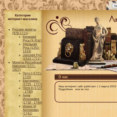
Категории
интернет-магазина
Русские монеты
(978-1721)
Киевская
Русь (Х-ХI в.)
Удельная
Русь (1353-
1533)
Царская Русь
(1533-1721)
Монеты Российской
Империи (1721-
1917)
Петр I (1721-
О нас
1725)
Екатерина I
(1725 - 1727)
Наш интернет сайт работает с 1 марта 2010 
Петр II (1727
Подробнее или по тел.
- 1730)
Анна
Иоанновна
(1730 - 1740)
Иоанн VI
Антонович
(1741)