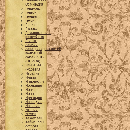
Голландская
Ост-Индия
Гондурас
Гонконг
Греция
Грузия
Дания
Джерси
Доминиканская
республика
Египет
Замбия
Западноафриканский
валютный
союз ЗАЭВС
(UEMOA)
Зимбабве
(Родезия)
Израиль
Индия
Индонезия
Иордания
Ирак
Иран
Ирландия
Исландия
Испания
Италия
Йемен
Казахстан
Каймановы
острова