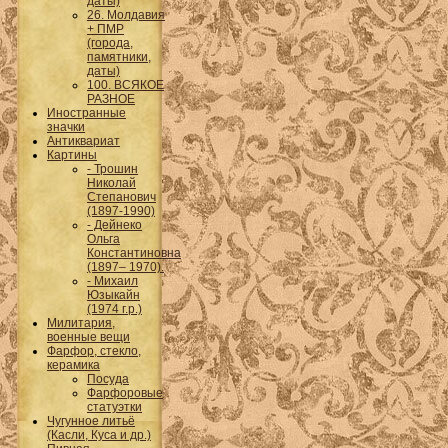
даты)
26. Молдавия
+ ПМР
(города,
памятники,
даты)
100. ВСЯКОЕ
РАЗНОЕ
Иностранные
значки
Антиквариат
Картины
- Трошин
Николай
Степанович
(1897-1990)
- Дейнеко
Ольга
Константиновна
(1897– 1970).
- Михаил
Юзыкайн
(1974 г.р.)
Милитария,
военные вещи
Фарфор, стекло,
керамика
Посуда
Фарфоровые
статуэтки
Чугунное литьё
(Касли, Куса и др.)