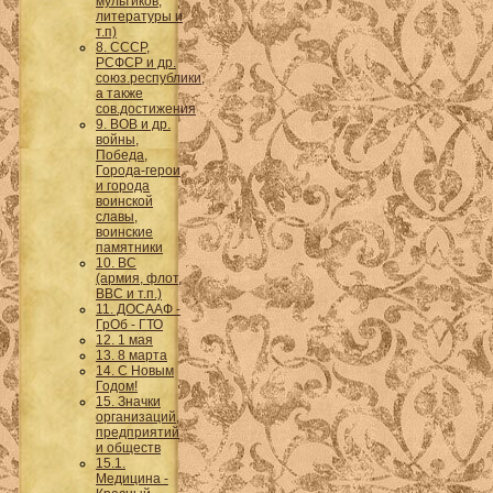
мультиков,
литературы и
т.п)
8. СССР,
РСФСР и др.
союз.республики,
а также
сов.достижения
9. ВОВ и др.
войны,
Победа,
Города-герои
и города
воинской
славы,
воинские
памятники
10. ВС
(армия, флот,
ВВС и т.п.)
11. ДОСААФ -
ГрОб - ГТО
12. 1 мая
13. 8 марта
14. С Новым
Годом!
15. Значки
организаций,
предприятий
и обществ
15.1.
Медицина -