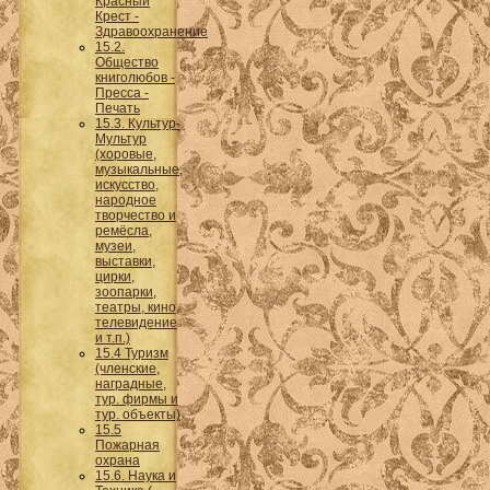
Красный
Крест -
Здравоохранение
15.2.
Общество
книголюбов -
Пресса -
Печать
15.3. Культур-
Мультур
(хоровые,
музыкальные,
искусство,
народное
творчество и
ремёсла,
музеи,
выставки,
цирки,
зоопарки,
театры, кино,
телевидение
и т.п.)
15.4 Туризм
(членские,
наградные,
тур. фирмы и
тур. объекты)
15.5
Пожарная
охрана
15.6. Наука и