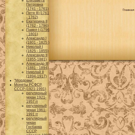
Елизавета
Петровна
(1741 - 1761)
Главная 
Петр III (1761
- 1762)
Екатерина II
(1762 - 1796)
Павел I (1796
- 1801)
Александр I
(1801 - 1825 )
Николай I
(1825 - 1855)
Александр II
(1855-1881)
Александр III
(1881 - 1894)
Николай II
(1894-1917)
"Мордовки"
Монеты РСФСР,
СССР (1921-1991)
регулярный
чекан 1921-
1957 гг
регулярный
чекан 1961-
1991 гг
регулярный
чекан
Госбанка
СССР