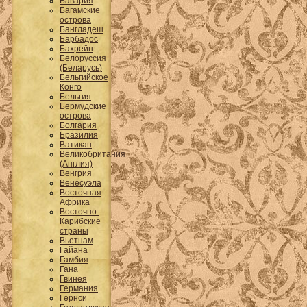
Бавария
Багамские
острова
Бангладеш
Барбадос
Бахрейн
Белоруссия
(Беларусь)
Бельгийское
Конго
Бельгия
Бермудские
острова
Болгария
Бразилия
Ватикан
Великобритания
(Англия)
Венгрия
Венесуэла
Восточная
Африка
Восточно-
Карибские
страны
Вьетнам
Гайана
Гамбия
Гана
Гвинея
Германия
Гернси