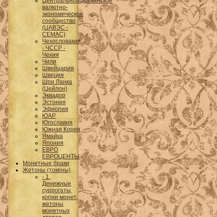
Центральноафриканское
валютно-
экономическое
сообщество
(ЦАВЭС -
CEMAC)
Чехословакия
- ЧССР -
Чехия
Чили
Швейцария
Швеция
Шри Ланка
(Цейлон)
Эквадор
Эстония
Эфиопия
ЮАР
Югославия
Южная Корея
Ямайка
Япония
ЕВРО
ЕВРОЦЕНТЫ
Монетные браки
Жетоны (токены)
- 1.
Денежные
суррогаты,
копии монет,
жетоны
монетных