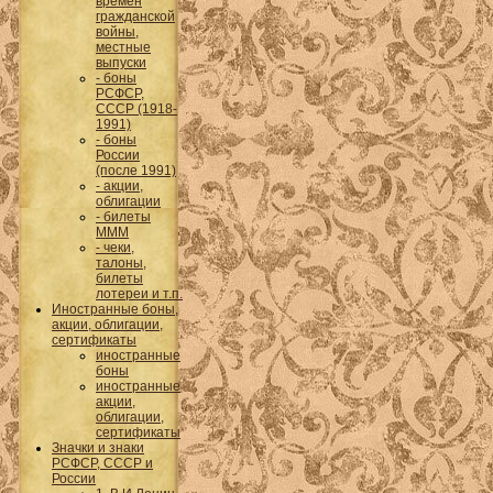
времен
гражданской
войны,
местные
выпуски
- боны
РСФСР,
СССР (1918-
1991)
- боны
России
(после 1991)
- акции,
облигации
- билеты
МММ
- чеки,
талоны,
билеты
лотереи и т.п.
Иностранные боны,
акции, облигации,
сертификаты
иностранные
боны
иностранные
акции,
облигации,
сертификаты
Значки и знаки
РСФСР, СССР и
России