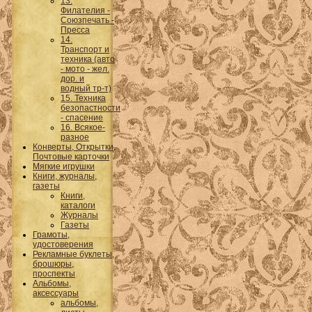
13.
Филателия -
Союзпечать -
Пресса
14.
Транспорт и
техника (авто
- мото - жел.
дор. и
водный тр-т)
15. Техника
безопастности
- спасение
16. Всякое-
разное
Конверты, Открытки,
Почтовые карточки
Мягкие игрушки
Книги, журналы,
газеты
Книги,
каталоги
Журналы
Газеты
Грамоты,
удостоверения
Рекламные буклеты,
брошюры,
проспекты
Альбомы,
аксессуары
альбомы,