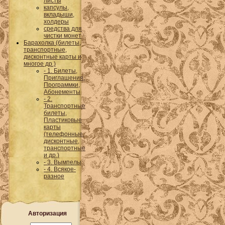
листы
капсулы,
вкладыши,
холдеры
средства для
чистки монет
Барахолка (билеты,
транспортные,
дисконтные карты и
многое др.)
- 1. Билеты,
Приглашения,
Программки,
Абонементы
- 2.
Транспортные
билеты,
Пластиковые
карты
(телефонные,
дисконтные,
транспортные
и др.)
- 3. Вымпелы
- 4. Всякое-
разное
Авторизация