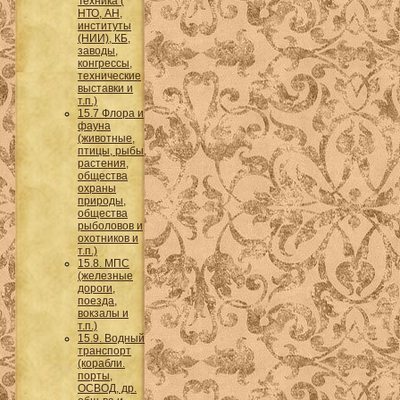
Техника (
НТО, АН,
институты
(НИИ), КБ,
заводы,
конгрессы,
технические
выставки и
т.п.)
15.7 Флора и
фауна
(животные,
птицы, рыбы,
растения,
общества
охраны
природы,
общества
рыболовов и
охотников и
т.п.)
15.8. МПС
(железные
дороги,
поезда,
вокзалы и
т.п.)
15.9. Водный
транспорт
(корабли.
порты,
ОСВОД, др.