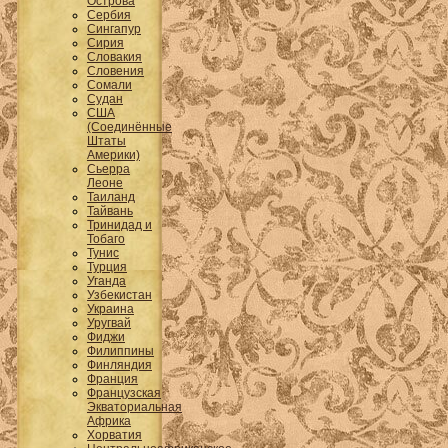
Острова
Сербия
Сингапур
Сирия
Словакия
Словения
Сомали
Судан
США
(Соединённые
Штаты
Америки)
Сьерра
Леоне
Таиланд
Тайвань
Тринидад и
Тобаго
Тунис
Турция
Уганда
Узбекистан
Украина
Уругвай
Фиджи
Филиппины
Финляндия
Франция
Французская
Экваториальная
Африка
Хорватия