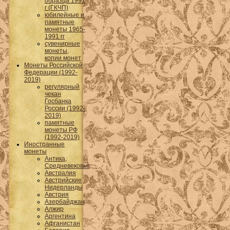
образца 1991
г (ГКЧП)
юбилейные и
памятные
монеты 1965-
1991 гг
сувенирные
монеты,
копии монет
Монеты Российской
Федерации (1992-
2019)
регулярный
чекан
Госбанка
России (1992-
2019)
памятные
монеты РФ
(1992-2019)
Иностранные
монеты
Антика,
Средневековье
Австралия
Австрийские
Нидерланды
Австрия
Азербайджан
Алжир
Аргентина
Афганистан