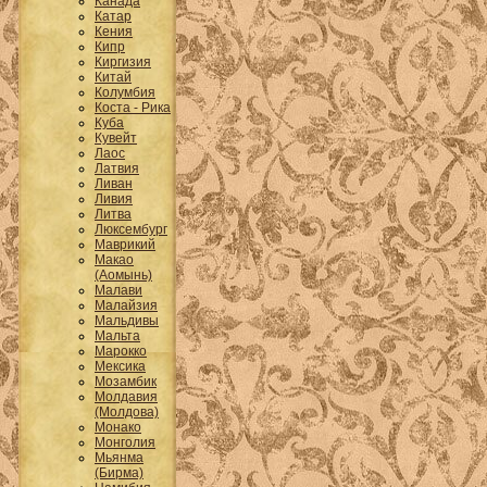
Канада
Катар
Кения
Кипр
Киргизия
Китай
Колумбия
Коста - Рика
Куба
Кувейт
Лаос
Латвия
Ливан
Ливия
Литва
Люксембург
Маврикий
Макао
(Аомынь)
Малави
Малайзия
Мальдивы
Мальта
Марокко
Мексика
Мозамбик
Молдавия
(Молдова)
Монако
Монголия
Мьянма
(Бирма)