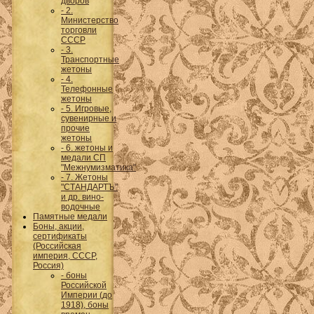
дворов
- 2.
Министерство
торговли
СССР
- 3.
Транспортные
жетоны
- 4.
Телефонные
жетоны
- 5. Игровые,
сувенирные и
прочие
жетоны
- 6. жетоны и
медали СП
"Межнумизматика"
- 7. Жетоны
"СТАНДАРТЪ"
и др. вино-
водочные
Памятные медали
Боны, акции,
сертификаты
(Российская
империя, СССР,
Россия)
- боны
Российской
Империи (до
1918), боны