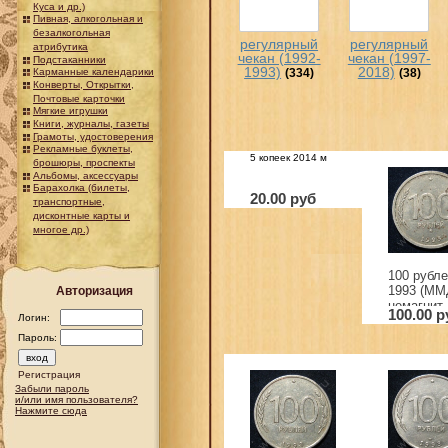
Куса и др.)
Пивная, алкогольная и
безалкогольная
регулярный
регулярный
атрибутика
чекан (1992-
чекан (1997-
Подстаканники
1993)
2018)
(334)
(38)
Карманные календарики
Конверты, Открытки,
Почтовые карточки
Мягкие игрушки
Книги, журналы, газеты
Грамоты, удостоверения
Рекламные буклеты,
5 копеек 2014 м
брошюры, проспекты
Альбомы, аксессуары
Барахолка (билеты,
20.00 руб
транспортные,
дисконтные карты и
многое др.)
100 рубл
1993 (ММ
Авторизация
немагнит. 
100.00 р
Логин:
Пароль:
Регистрация
Забыли пароль
и/или имя пользователя?
Нажмите сюда