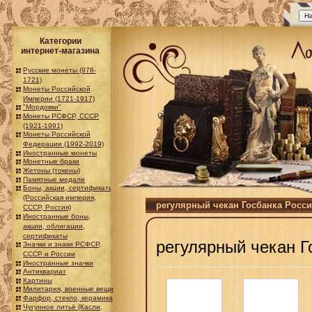
Категории
интернет-магазина
Русские монеты (978-
1721)
Монеты Российской
Империи (1721-1917)
"Мордовки"
Монеты РСФСР, СССР
(1921-1991)
Монеты Российской
Федерации (1992-2019)
Иностранные монеты
Монетные браки
Жетоны (токены)
Памятные медали
Боны, акции, сертификаты
(Российская империя,
регулярный чекан Госбанка России
СССР, Россия)
Иностранные боны,
акции, облигации,
сертификаты
регулярный чекан Г
Значки и знаки РСФСР,
СССР и России
Иностранные значки
Антиквариат
Картины
Милитария, военные вещи
Фарфор, стекло, керамика
Чугунное литьё (Касли,