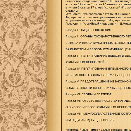
ценностей, созданных более 100 лет назад."
в статье 17 слова "статьи 9" заменить словам
в пункте 2 статьи 37 слова "со статьей 9" зам
Статья 2
Установить, что положения статьи 9.1 Закон
Федерального закона) применяются в отнош
вступления в силу настоящего Федерального 
Президент Российской Федерации Д.Медв
Раздел I. ОБЩИЕ ПОЛОЖЕНИЯ
Раздел II. ОРГАНЫ ГОСУДАРСТВЕННОГО Р
ВЫВОЗА И ВВОЗА КУЛЬТУРНЫХ ЦЕННОСТЕ
ЗА ВЫВОЗОМ И ВВОЗОМ КУЛЬТУРНЫХ ЦЕН
Раздел III. РЕГУЛИРОВАНИЕ ВЫВОЗА И ВВ
КУЛЬТУРНЫХ ЦЕННОСТЕЙ
Раздел IV. РЕГУЛИРОВАНИЕ ВРЕМЕННОГО
И ВРЕМЕННОГО ВВОЗА КУЛЬТУРНЫХ ЦЕНН
Раздел V. ПРЕДОТВРАЩЕНИЕ НЕЗАКОННОЙ
СОБСТВЕННОСТИ НА КУЛЬТУРНЫЕ ЦЕННОС
Раздел VI. СБОРЫ И ПЛАТЕЖИ
Раздел VII. ОТВЕТСТВЕННОСТЬ ЗА НАРУ
О ВЫВОЗЕ И ВВОЗЕ КУЛЬТУРНЫХ ЦЕННОС
Раздел VIII. МЕЖГОСУДАРСТВЕННОЕ СОТ
И МЕЖДУНАРОДНЫЕ ДОГОВОРЫ
Настоящий Закон имеет целью сохранение к