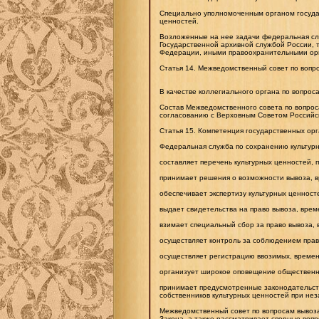
Специально уполномоченным органом государ
ценностей.
Возложенные на нее задачи федеральная слу
Государственной архивной службой России,
Федерации, иными правоохранительными ор
Статья 14. Межведомственный совет по вопро
В качестве коллегиального органа по вопрос
Состав Межведомственного совета по вопрос
согласованию с Верховным Советом Российс
Статья 15. Компетенция государственных орг
Федеральная служба по сохранению культурн
составляет перечень культурных ценностей,
принимает решения о возможности вывоза, в
обеспечивает экспертизу культурных ценносте
выдает свидетельства на право вывоза, врем
взимает специальный сбор за право вывоза, 
осуществляет контроль за соблюдением прав
осуществляет регистрацию ввозимых, времен
организует широкое оповещение общественно
принимает предусмотренные законодательст
собственников культурных ценностей при нез
Межведомственный совет по вопросам вывоза
Закона, а также рассматривает спорные воп