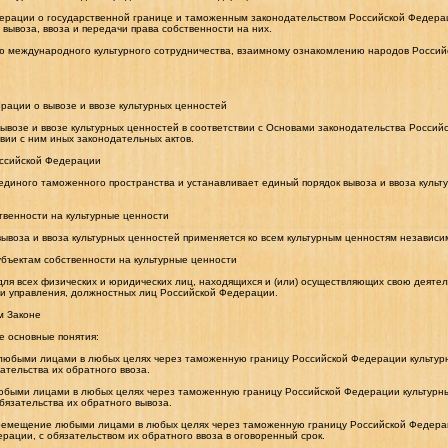
дерации о государственной границе и таможенным законодательством Российской Федера
 вывоза, ввоза и передачи права собственности на них.
ию международного культурного сотрудничества, взаимному ознакомлению народов Российс
рации о вывозе и ввозе культурных ценностей
возе и ввозе культурных ценностей в соответствии с Основами законодательства Российс
вии с ним иных законодательных актов.
оссийской Федерации
единого таможенного пространства и устанавливает единый порядок вывоза и ввоза культ
твенности на культурные ценности
ывоза и ввоза культурных ценностей применяется ко всем культурным ценностям независи
убъектам собственности на культурные ценности
ля всех физических и юридических лиц, находящихся и (или) осуществляющих свою деяте
и и управления, должностных лиц Российской Федерации.
м Законе
е основные понятия:
 любыми лицами в любых целях через таможенную границу Российской Федерации культур
ательства их обратного ввоза.
юбыми лицами в любых целях через таможенную границу Российской Федерации культурны
бязательства их обратного вывоза.
еремещение любыми лицами в любых целях через таможенную границу Российской Федерац
ации, с обязательством их обратного ввоза в оговоренный срок.