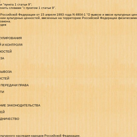
;
и "пункта 1 статьи 9";
енить словами "с пунктом 1 статьи 9".
а Российской Федерации от 15 апреля 1993 года N 4804-1 "О вывозе и ввозе культурных це
ении культурных ценностей, ввезенных на территорию Российской Федерации физическим
закона.
едев
ЕГУЛИРОВАНИЯ
Й И КОНТРОЛЯ
НОСТЕЙ
ОЗА
 ВЫВОЗА
ОСТЕЙ
 ПЕРЕДАЧИ ПРАВА
ТИ
ШЕНИЕ ЗАКОНОДАТЕЛЬСТВА
ТЕЙ
РУДНИЧЕСТВО
ультурного наследия народов Российской Федерации.