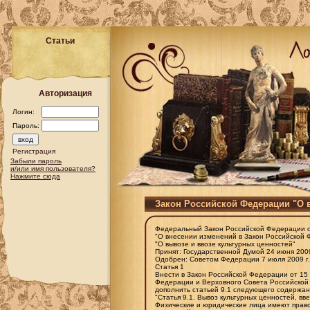
Статьи
Авторизация
Логин:
Пароль:
Регистрация
Забыли пароль
и/или имя пользователя?
Нажмите сюда
Закон Российской Федерации "О 
Федеральный Закон Российской Федерации от
"О внесении изменений в Закон Российской
"О вывозе и ввозе культурных ценностей"
Принят: Государственной Думой 24 июня 2009
Одобрен: Советом Федерации 7 июля 2009 г.
Статья 1
Внести в Закон Российской Федерации от 15 
Федерации и Верховного Совета Российской 
дополнить статьей 9.1 следующего содержан
"Статья 9.1. Вывоз культурных ценностей, 
Физические и юридические лица имеют право