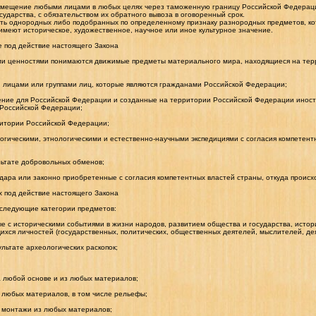
ремещение любыми лицами в любых целях через таможенную границу Российской Федераци
сударства, с обязательством их обратного вывоза в оговоренный срок.
ость однородных либо подобранных по определенному признаку разнородных предметов, ко
имеют историческое, художественное, научное или иное культурное значение.
е под действие настоящего Закона
ыми ценностями понимаются движимые предметы материального мира, находящиеся на тер
 лицами или группами лиц, которые являются гражданами Российской Федерации;
ение для Российской Федерации и созданные на территории Российской Федерации инос
Российской Федерации;
ритории Российской Федерации;
гическими, этнологическими и естественно-научными экспедициями с согласия компетентн
льтате добровольных обменов;
 дара или законно приобретенные с согласия компетентных властей страны, откуда происх
х под действие настоящего Закона
 следующие категории предметов:
ые с историческими событиями в жизни народов, развитием общества и государства, истори
хся личностей (государственных, политических, общественных деятелей, мыслителей, деят
льтате археологических раскопок;
а любой основе и из любых материалов;
 любых материалов, в том числе рельефы;
 монтажи из любых материалов;