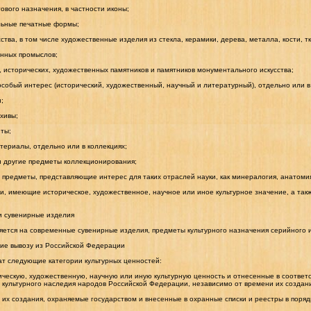
вого назначения, в частности иконы;
льные печатные формы;
тва, в том числе художественные изделия из стекла, керамики, дерева, металла, кости, т
нных промыслов;
 исторических, художественных памятников и памятников монументального искусства;
собый интерес (исторический, художественный, научный и литературный), отдельно или в
;
рхивы;
ты;
териалы, отдельно или в коллекциях;
и другие предметы коллекционирования;
 предметы, представляющие интерес для таких отраслей науки, как минералогия, анатоми
и, имеющие историческое, художественное, научное или иное культурное значение, а такж
 и сувенирные изделия
яется на современные сувенирные изделия, предметы культурного назначения серийного и
щие вывозу из Российской Федерации
т следующие категории культурных ценностей:
ескую, художественную, научную или иную культурную ценность и отнесенные в соответ
 культурного наследия народов Российской Федерации, независимо от времени их создан
их создания, охраняемые государством и внесенные в охранные списки и реестры в поряд