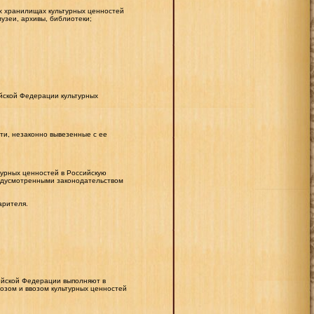
ых хранилищах культурных ценностей
зеи, архивы, библиотеки;
йской Федерации культурных
ти, незаконно вывезенные с ее
турных ценностей в Российскую
едусмотренными законодательством
арителя.
ийской Федерации выполняют в
возом и ввозом культурных ценностей