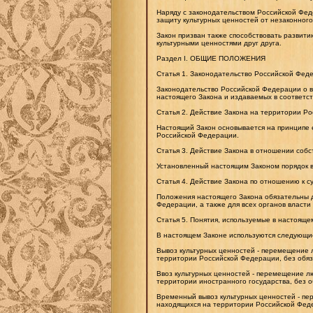
Наряду с законодательством Российской Фе
защиту культурных ценностей от незаконного
Закон призван также способствовать развит
культурными ценностями друг друга.
Раздел I. ОБЩИЕ ПОЛОЖЕНИЯ
Статья 1. Законодательство Российской Феде
Законодательство Российской Федерации о вы
настоящего Закона и издаваемых в соответст
Статья 2. Действие Закона на территории Р
Настоящий Закон основывается на принципе 
Российской Федерации.
Статья 3. Действие Закона в отношении собс
Установленный настоящим Законом порядок в
Статья 4. Действие Закона по отношению к с
Положения настоящего Закона обязательны д
Федерации, а также для всех органов власт
Статья 5. Понятия, используемые в настояще
В настоящем Законе используются следующи
Вывоз культурных ценностей - перемещение
территории Российской Федерации, без обяз
Ввоз культурных ценностей - перемещение л
территории иностранного государства, без о
Временный вывоз культурных ценностей - п
находящихся на территории Российской Федер