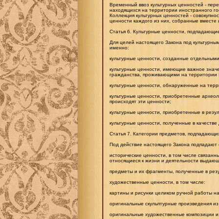
Временный ввоз культурных ценностей - пе
находящихся на территории иностранного го
Коллекция культурных ценностей - совокупн
ценности каждого из них, собранные вместе 
Статья 6. Культурные ценности, подпадающи
Для целей настоящего Закона под культурн
именно:
культурные ценности, созданные отдельными
культурные ценности, имеющие важное знач
гражданства, проживающими на территории 
культурные ценности, обнаруженные на тер
культурные ценности, приобретенные археоло
происходят эти ценности;
культурные ценности, приобретенные в резу
культурные ценности, полученные в качестве
Статья 7. Категории предметов, подпадающи
Под действие настоящего Закона подпадают
исторические ценности, в том числе связанн
относящиеся к жизни и деятельности выдающи
предметы и их фрагменты, полученные в резу
художественные ценности, в том числе:
картины и рисунки целиком ручной работы н
оригинальные скульптурные произведения из
оригинальные художественные композиции и