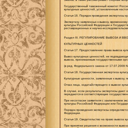
Государственный таможенный комитет Россий
культурных ценностей, установленным насто
Статья 16. Порядок проведения экспертизы к
Экспертизу заявленных к вывозу, временном
культуры Российской Федерации и Государст
реставрационных и научно-исследовательски
Раздел III. РЕГУЛИРОВАНИЕ ВЫВОЗА И ВВ
КУЛЬТУРНЫХ ЦЕННОСТЕЙ
Статья 17. Предоставление права вывоза ку
Вывоз культурных ценностей, не подпадающих
вывоза, принимаемым государственными орг
(в ред. Федерального закона от 17.07.2009 N
Статья 18. Государственная экспертиза куль
Культурные ценности, заявленные к вывозу, 
Отказ лица, ходатайствующего о вывозе культ
В случае, если результаты экспертизы дают 
передаются в соответствующие государствен
При несогласии заявителя с заключением экс
культуры Российской Федерации или Государ
Порядок проведения экспертизы определяетс
Федерации.
Статья 19. Свидетельство на право вывоза к
При принятии решения о возможности вывоза