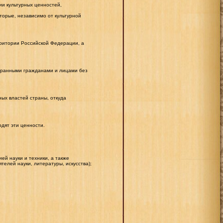
и культурных ценностей,
торые, независимо от культурной
ритории Российской Федерации, а
транными гражданами и лицами без
ых властей страны, откуда
одят эти ценности.
ей науки и техники, а также
елей науки, литературы, искусства);