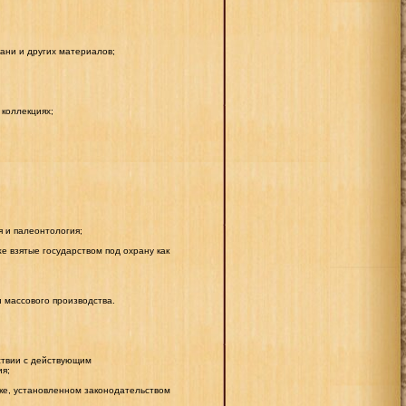
кани и других материалов;
 коллекциях;
я и палеонтология;
е взятые государством под охрану как
 массового производства.
ствии с действующим
ия;
ке, установленном законодательством