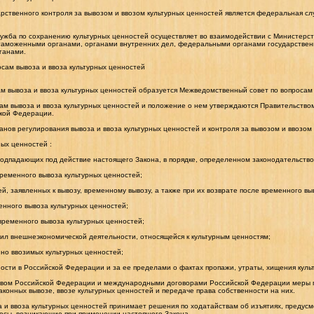
ственного контроля за вывозом и ввозом культурных ценностей является федеральная сл
жба по сохранению культурных ценностей осуществляет во взаимодействии с Министерст
 таможенными органами, органами внутренних дел, федеральными органами государствен
ганами.
сам вывоза и ввоза культурных ценностей
ам вывоза и ввоза культурных ценностей образуется Межведомственный совет по вопросам 
ам вывоза и ввоза культурных ценностей и положение о нем утверждаются Правительство
кой Федерации.
анов регулирования вывоза и ввоза культурных ценностей и контроля за вывозом и ввозом
ых ценностей :
 подпадающих под действие настоящего Закона, в порядке, определенном законодательств
ременного вывоза культурных ценностей;
й, заявленных к вывозу, временному вывозу, а также при их возврате после временного вы
енного вывоза культурных ценностей;
временного вывоза культурных ценностей;
ил внешнеэкономической деятельности, относящейся к культурным ценностям;
но ввозимых культурных ценностей;
сти в Российской Федерации и за ее пределами о фактах пропажи, утраты, хищения куль
вом Российской Федерации и международными договорами Российской Федерации меры п
аконных вывозе, ввозе культурных ценностей и передаче права собственности на них.
 и ввоза культурных ценностей принимает решения по ходатайствам об изъятиях, предусм
росы, возникающие при применении настоящего Закона.