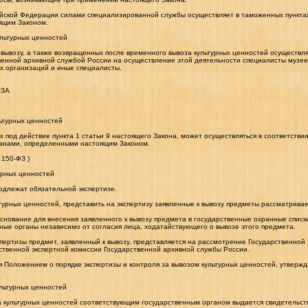
ской Федерации силами специализированной службы осуществляет в таможенных пунктах 
ящим Законом.
ультурных ценностей
у вывозу, а также возвращенных после временного вывоза культурных ценностей осущест
венной архивной службой России на осуществление этой деятельности специалисты музеев
х организаций и иные специалисты.
ОЗА
льтурных ценностей
 под действие пункта 1 статьи 9 настоящего Закона, может осуществляться в соответстви
анами, определенными настоящим Законом.
 150-ФЗ )
турных ценностей
подлежат обязательной экспертизе.
урных ценностей, представить на экспертизу заявленные к вывозу предметы рассматриваетс
основание для внесения заявленного к вывозу предмета в государственные охранные спис
ные органы независимо от согласия лица, ходатайствующего о вывозе этого предмета.
пертизы предмет, заявленный к вывозу, представляется на рассмотрение Государственной
ственной экспертной комиссии Государственной архивной службы России.
я Положением о порядке экспертизы и контроля за вывозом культурных ценностей, утвер
ультурных ценностей
 культурных ценностей соответствующим государственным органом выдается свидетельств