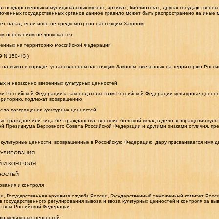
в государственных и муниципальных музеях, архивах, библиотеках, других государственн
ченных государственных органов данное правило может быть распространено на иные му
лет назад, если иное не предусмотрено настоящим Законом.
ым основаниям не допускается.
везенных на территорию Российской Федерации
9 N 150-ФЗ )
 на вывоз в порядке, установленном настоящим Законом, ввезенных на территорию Росси
ых и незаконно ввезенных культурных ценностей
ми Российской Федерации и законодательством Российской Федерации культурные ценнос
ерриторию, подлежат возвращению.
дело возвращения культурных ценностей
е граждане или лица без гражданства, внесшие большой вклад в дело возвращения куль
й Президиума Верховного Совета Российской Федерации и другими знаками отличия, пр
у культурные ценности, возвращенные в Российскую Федерацию, дару присваивается имя д
ЕГУЛИРОВАНИЯ
Й И КОНТРОЛЯ
НОСТЕЙ
ования и контроля
и, Государственная архивная служба России, Государственный таможенный комитет Росс
 государственного регулирования вывоза и ввоза культурных ценностей и контроля за вы
ством Российской Федерации.
ию культурных ценностей