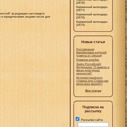
(2678)
Карманный календарь
(2677)
нностей" (в редакции настоящего
Карманный календарь
и и юридическими лицами после дня
(2676)
Карманный календарь
(2675)
Новые статьи
Реставрация
фарфоровых изделий
(советы от спецов)
Реквием копейке
Закон Российской
Федерации "О вывозе и
ввозе культурных
ценностей"
История гранёного
стакана или Стакан как
мера всех вещей!!!
Все статьи
Подписка на
рассылку
Рассылка сайта