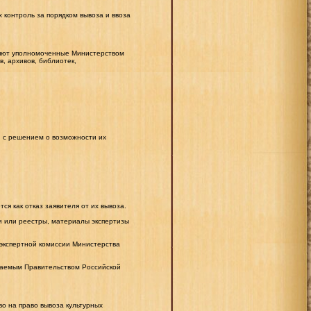
контроль за порядком вывоза и ввоза
вляют уполномоченные Министерством
, архивов, библиотек,
и с решением о возможности их
я как отказ заявителя от их вывоза.
ки или реестры, материалы экспертизы
 экспертной комиссии Министерства
ждаемым Правительством Российской
о на право вывоза культурных