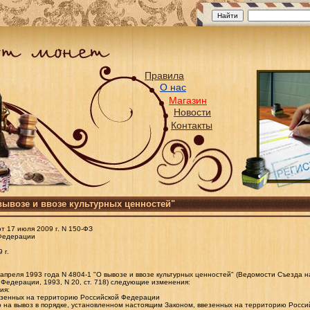
Правила
О нас
Магазин
Новости
Контакты
вывозе и ввозе культурных ценностей"
 17 июля 2009 г. N 150-ФЗ
 Федерации
 г.
апреля 1993 года N 4804-1 "О вывозе и ввозе культурных ценностей" (Ведомости Съезда 
Федерации, 1993, N 20, ст. 718) следующие изменения:
ия:
ввезенных на территорию Российской Федерации
 на вывоз в порядке, установленном настоящим Законом, ввезенных на территорию Росси