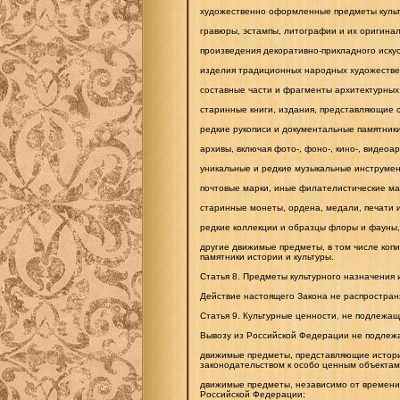
художественно оформленные предметы культо
гравюры, эстампы, литографии и их оригина
произведения декоративно-прикладного искусс
изделия традиционных народных художестве
составные части и фрагменты архитектурных,
старинные книги, издания, представляющие о
редкие рукописи и документальные памятники
архивы, включая фото-, фоно-, кино-, видеоа
уникальные и редкие музыкальные инструмен
почтовые марки, иные филателистические ма
старинные монеты, ордена, медали, печати 
редкие коллекции и образцы флоры и фауны,
другие движимые предметы, в том числе копи
памятники истории и культуры.
Статья 8. Предметы культурного назначения
Действие настоящего Закона не распростран
Статья 9. Культурные ценности, не подлежа
Вывозу из Российской Федерации не подлежа
движимые предметы, представляющие историч
законодательством к особо ценным объектам
движимые предметы, независимо от времени 
Российской Федерации;