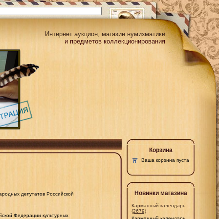
Интернет аукцион, магазин нумизматики
и предметов коллекционирования
Корзина
Ваша корзина пуста
Новинки магазина
народных депутатов Российской
Карманный календарь
(2679)
йской Федерации культурных
Карманный календарь