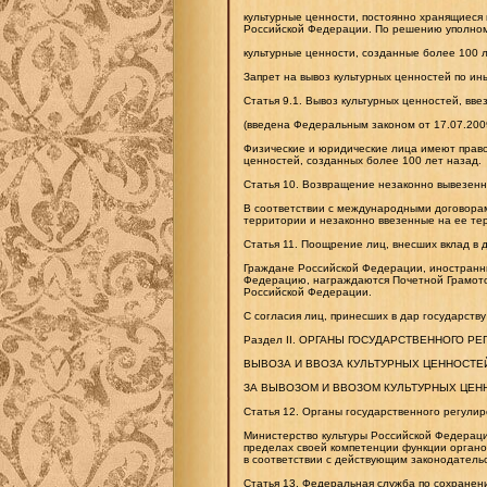
культурные ценности, постоянно хранящиеся 
Российской Федерации. По решению уполномо
культурные ценности, созданные более 100 
Запрет на вывоз культурных ценностей по ин
Статья 9.1. Вывоз культурных ценностей, в
(введена Федеральным законом от 17.07.200
Физические и юридические лица имеют право
ценностей, созданных более 100 лет назад.
Статья 10. Возвращение незаконно вывезенн
В соответствии с международными договора
территории и незаконно ввезенные на ее т
Статья 11. Поощрение лиц, внесших вклад в 
Граждане Российской Федерации, иностранны
Федерацию, награждаются Почетной Грамото
Российской Федерации.
С согласия лиц, принесших в дар государств
Раздел II. ОРГАНЫ ГОСУДАРСТВЕННОГО Р
ВЫВОЗА И ВВОЗА КУЛЬТУРНЫХ ЦЕННОСТЕ
ЗА ВЫВОЗОМ И ВВОЗОМ КУЛЬТУРНЫХ ЦЕН
Статья 12. Органы государственного регулир
Министерство культуры Российской Федераци
пределах своей компетенции функции органов
в соответствии с действующим законодатель
Статья 13. Федеральная служба по сохранен