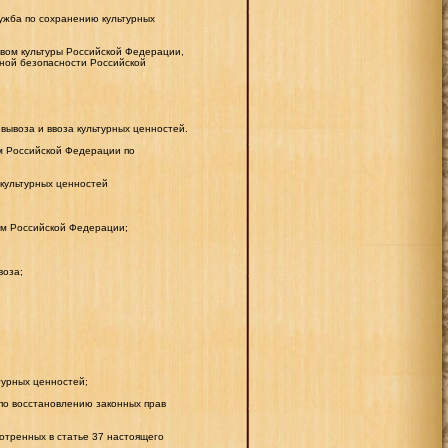
ужба по сохранению культурных
вом культуры Российской Федерации,
ной безопасности Российской
вывоза и ввоза культурных ценностей.
м Российской Федерации по
 культурных ценностей
ом Российской Федерации;
воза;
турных ценностей;
о восстановлению законных прав
отренных в статье 37 настоящего