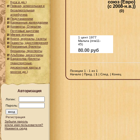
союз (Евро)
Куса и др.)
(с 2008-н.в.))
Пивная, алкогольная и
безалкогольная
(0)
атрибутика
Подстаканники
Карманные календарики
Конверты, Открытки,
Почтовые карточки
Мягкие игрушки
1 цент 1977
Книги, журналы, газеты
Мальта (лгм11-
Грамоты, удостоверения
45)
Рекламные буклеты,
80.00 руб
брошюры, проспекты
Альбомы, аксессуары
Барахолка (билеты,
транспортные,
дисконтные карты и
Позиции 1 - 1 из 1
многое др.)
Начало | Пред. |
1
| След. | Конец
Авторизация
Логин:
Пароль:
Регистрация
Забыли пароль
и/или имя пользователя?
Нажмите сюда