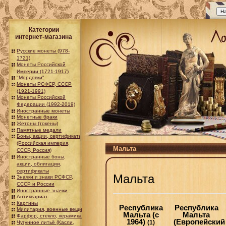
Категории
интернет-магазина
Русские монеты (978-
1721)
Монеты Российской
Империи (1721-1917)
"Мордовки"
Монеты РСФСР, СССР
(1921-1991)
Монеты Российской
Федерации (1992-2019)
Иностранные монеты
Монетные браки
Жетоны (токены)
Памятные медали
Боны, акции, сертификаты
(Российская империя,
Мальта
СССР, Россия)
Иностранные боны,
акции, облигации,
сертификаты
Мальта
Значки и знаки РСФСР,
СССР и России
Иностранные значки
Антиквариат
Картины
Республика
Республика
Милитария, военные вещи
Мальта (с
Мальта
Фарфор, стекло, керамика
1964)
(Европейский
(1)
Чугунное литьё (Касли,