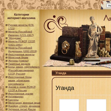
Категории
интернет-магазина
Русские монеты (978-
1721)
Монеты Российской
Империи (1721-1917)
"Мордовки"
Монеты РСФСР, СССР
(1921-1991)
Монеты Российской
Федерации (1992-2019)
Иностранные монеты
Монетные браки
Жетоны (токены)
Памятные медали
Боны, акции, сертификаты
(Российская империя,
Уганда
СССР, Россия)
Иностранные боны,
акции, облигации,
сертификаты
Уганда
Значки и знаки РСФСР,
СССР и России
Иностранные значки
Антиквариат
Картины
Милитария, военные вещи
Фарфор, стекло, керамика
Чугунное литьё (Касли,