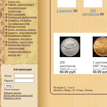
Куса и др.)
Пивная, алкогольная и
безалкогольная
1 шиллинг
200
(1)
атрибутика
шиллингов
(1)
Подстаканники
Карманные календарики
Конверты, Открытки,
Почтовые карточки
Мягкие игрушки
Книги, журналы, газеты
Грамоты, удостоверения
Рекламные буклеты,
брошюры, проспекты
Альбомы, аксессуары
Барахолка (билеты,
транспортные,
дисконтные карты и
многое др.)
200
1 шиллин
шиллингов
1987 Уган
Авторизация
2003 Уганда
(кою1-001
60.00 руб
40.00 ру
(116-074)
Логин:
Пароль:
Позиции 1 - 2 из 2
Регистрация
Начало | Пред. |
1
| След. | Конец
Забыли пароль
и/или имя пользователя?
Нажмите сюда