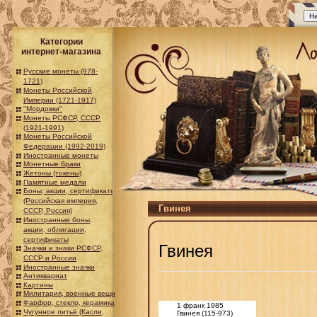
Категории
интернет-магазина
Русские монеты (978-
1721)
Монеты Российской
Империи (1721-1917)
"Мордовки"
Монеты РСФСР, СССР
(1921-1991)
Монеты Российской
Федерации (1992-2019)
Иностранные монеты
Монетные браки
Жетоны (токены)
Памятные медали
Боны, акции, сертификаты
(Российская империя,
Гвинея
СССР, Россия)
Иностранные боны,
акции, облигации,
сертификаты
Гвинея
Значки и знаки РСФСР,
СССР и России
Иностранные значки
Антиквариат
Картины
Милитария, военные вещи
Фарфор, стекло, керамика
1 франк 1985
Чугунное литьё (Касли,
Гвинея (115-973)