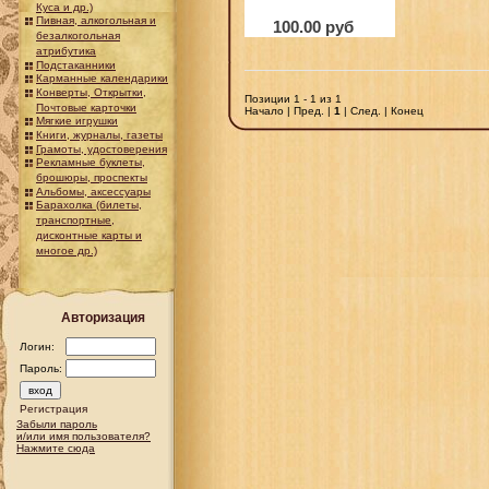
Куса и др.)
Пивная, алкогольная и
100.00 руб
безалкогольная
атрибутика
Подстаканники
Карманные календарики
Конверты, Открытки,
Позиции 1 - 1 из 1
Почтовые карточки
Начало | Пред. |
1
| След. | Конец
Мягкие игрушки
Книги, журналы, газеты
Грамоты, удостоверения
Рекламные буклеты,
брошюры, проспекты
Альбомы, аксессуары
Барахолка (билеты,
транспортные,
дисконтные карты и
многое др.)
Авторизация
Логин:
Пароль:
Регистрация
Забыли пароль
и/или имя пользователя?
Нажмите сюда