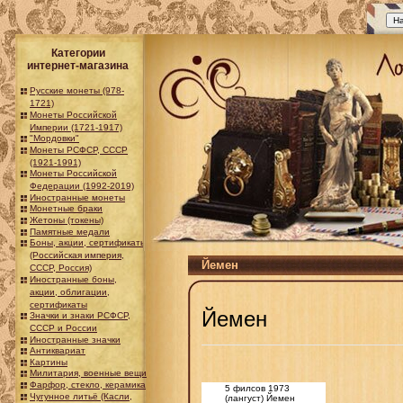
Категории
интернет-магазина
Русские монеты (978-
1721)
Монеты Российской
Империи (1721-1917)
"Мордовки"
Монеты РСФСР, СССР
(1921-1991)
Монеты Российской
Федерации (1992-2019)
Иностранные монеты
Монетные браки
Жетоны (токены)
Памятные медали
Боны, акции, сертификаты
(Российская империя,
Йемен
СССР, Россия)
Иностранные боны,
акции, облигации,
сертификаты
Йемен
Значки и знаки РСФСР,
СССР и России
Иностранные значки
Антиквариат
Картины
Милитария, военные вещи
Фарфор, стекло, керамика
5 филсов 1973
Чугунное литьё (Касли,
(лангуст) Йемен