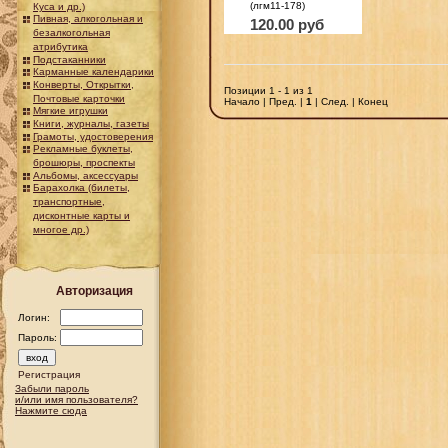
(лгм11-178)
Куса и др.)
Пивная, алкогольная и
120.00 руб
безалкогольная
атрибутика
Подстаканники
Карманные календарики
Конверты, Открытки,
Позиции 1 - 1 из 1
Почтовые карточки
Начало | Пред. |
1
| След. | Конец
Мягкие игрушки
Книги, журналы, газеты
Грамоты, удостоверения
Рекламные буклеты,
брошюры, проспекты
Альбомы, аксессуары
Барахолка (билеты,
транспортные,
дисконтные карты и
многое др.)
Авторизация
Логин:
Пароль:
Регистрация
Забыли пароль
и/или имя пользователя?
Нажмите сюда