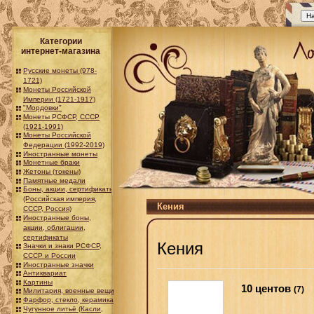
Категории
интернет-магазина
Русские монеты (978-
1721)
Монеты Российской
Империи (1721-1917)
"Мордовки"
Монеты РСФСР, СССР
(1921-1991)
Монеты Российской
Федерации (1992-2019)
Иностранные монеты
Монетные браки
Жетоны (токены)
Памятные медали
Боны, акции, сертификаты
(Российская империя,
Кения
СССР, Россия)
Иностранные боны,
акции, облигации,
сертификаты
Кения
Значки и знаки РСФСР,
СССР и России
Иностранные значки
Антиквариат
Картины
10 центов
(7)
Милитария, военные вещи
Фарфор, стекло, керамика
Чугунное литьё (Касли,