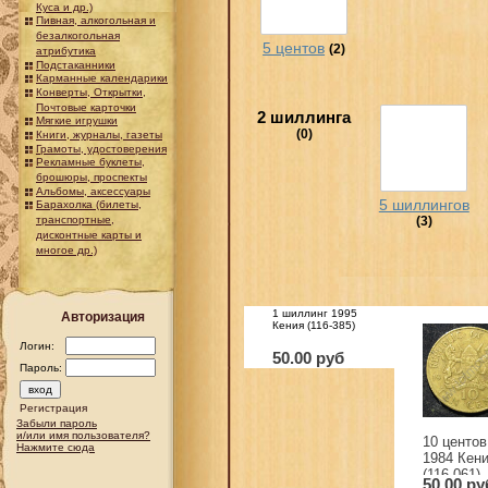
Куса и др.)
Пивная, алкогольная и
безалкогольная
5 центов
(2)
атрибутика
Подстаканники
Карманные календарики
Конверты, Открытки,
Почтовые карточки
2 шиллинга
Мягкие игрушки
(0)
Книги, журналы, газеты
Грамоты, удостоверения
Рекламные буклеты,
брошюры, проспекты
Альбомы, аксессуары
5 шиллингов
Барахолка (билеты,
(3)
транспортные,
дисконтные карты и
многое др.)
1 шиллинг 1995
Авторизация
Кения (116-385)
Логин:
50.00 руб
Пароль:
Регистрация
Забыли пароль
и/или имя пользователя?
10 центов
Нажмите сюда
1984 Кен
(116-061)
50.00 ру