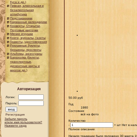
Куса и др.)
Пивная, алкогольная и
безалкогольная
атрибутика
Подстаканники
Карманные календарики
Конверты, Открытки,
Почтовые карточки
Мягкие игрушки
Книги, журналы, газеты
Грамоты, удостоверения
Рекламные буклеты,
брошюры, проспекты
Альбомы, аксессуары
Барахолка (билеты,
транспортные,
дисконтные карты и
многое др.)
Авторизация
Логин:
50.00 руб
Пароль:
Год
1980
Состояние
всё на фото
Регистрация
Забыли пароль
Количество
и/или имя пользователя?
-
+
шт
Нет в нал
Нажмите сюда
Полное описание
Начало традиции было положено 30 марта 19