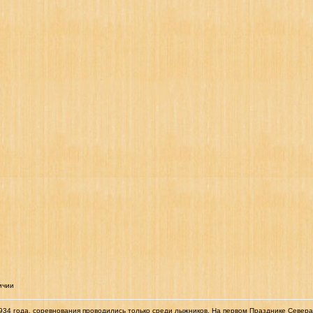
ичии
34 года, соревнования проводились только среди лыжников. На первом Празднике Севера 