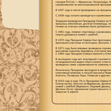
городов России — Мурманска, Ленинграда, Мо
соревнованиях по военизированной программ
В 1937 году в список проводимых на праздни
С 1939 года начали проводиться соревновани
Традиция проведения Праздника Севера не б
пришлась юбилейная, десятая Олимпиада, по
гонкам на оленьих упряжках были добавлены 
С 1961 года, помимо спортивных соревновани
спорта добавился хоккей с шайбой.
В 1970 году Праздник Севера был присоедин
приезжали участники из Болгарии, Венгрии, 
В 1971 году были впервые проведены соревно
массовому лыжному марафону, в котором при
С 1984 года Праздник Севера перенял у Оли
В последние годы всё популярней становятся
нетрадиционных видов спорта можно отметит
проведены также соревнования по зимнему с
Изначально Праздники проходили в предела
спортивный комплекс и лесной массив в Перв
Апатиты, Полярные Зори, Раякоски и другие).
В 2010 году в ходе 76-го Праздника Севера 
Оленегорске), биатлон (в Мурманске, Долин
хоккей с шайбой (Мурманск, Ледовый дворец 
(Долина Уюта). Церемония торжественного о
закрытие 4 апреля.