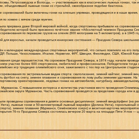
сквы, Петрозаводска и Вологды, — участвовавших как в классических лыжных гонках, так и
е, объединявшей лыжные гонки со стрельбой, своеобразное подобие биатлона.
ке соревнований были включены гонки на оленьих упряжках, проводящиеся и в наше время
я по хоккею с мячом среди мужчин.
ыла прервана даже Второй мировой войной, когда спортсмены прибывали на соревновани
бедителю которой было присвоено почётное звание «Абсолютный чемпион Праздника Севе
соревнования по перевозке грузов на оленях (600 килограмм на 5 километров), а в 1945 г
й для взрослых, начали проводиться юниорские состязания — Праздник Севера школьников
ён к календарю международных спортивных мероприятий, что сильно повлияло на его поп
ГДР, Польши, Чехословакии, Италии, Норвегии, ФРГ, Швеции, Финляндии, США, Южной Коре
вания среди парашютистов. На сороковом Празднике Севера, в 1974 году, начали проводи
няли участие более 600 спортсменов, любителей и профессионалов. Победителем тогда с
мпийских игр традицию олимпийского огня, зажигаемого с тех пор на Центральном стадио
 соревнования по экстремальным видам спорта: скалолазание, зимний кайтинг, зимний винд
ь футбол на снегу, зимнее плавание и соревнования по лову рыбы зимними удочками. На 
портивному ориентированию, ледовых гонках на автомобилях, натурбану, авиамодельному 
х Мурманска. С повышением интереса и количества участников место проведения Олимпи
омайском округе Мурманска. Часть соревнований проводятся за пределами города или в др
были проведены соревнования в девяти основных дисциплинах: зимний виндсёрфинг (на рек
а Уюта), лыжные гонки и 50-километровый лыжный марафон (Долина Уюта), горнолыжный сп
спорта), зимнее плавание (Мурманск, Семёновское озеро) и визитная карточка мероприят
ткрытия 76-го Праздника Севера состоялась вечером 20 марта на площади Пяти Углов — 