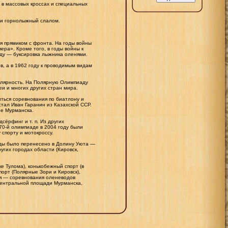
 в массовых кроссах и специальных
, и горнолыжный слалом.
я прямиком с фронта. На годы войны
ра». Кроме того, в годы войны к
оду — буксировка лыжника оленями.
, а в 1962 году к проводимым видам
улярность. На Полярную Олимпиаду
и и многих других стран мира.
ться соревнования по биатлону и
тал Иван Гаранин из Казахской ССР.
не Мурманска.
сёрфинг и т. п. Из других
70-й олимпиаде в 2004 году были
спорту и мотокроссу.
ады было перенесено в Долину Уюта —
угих городах области (Кировск,
е Тулома), конькобежный спорт (в
орт (Полярные Зори и Кировск),
ия — соревнования оленеводов
центральной площади Мурманска,