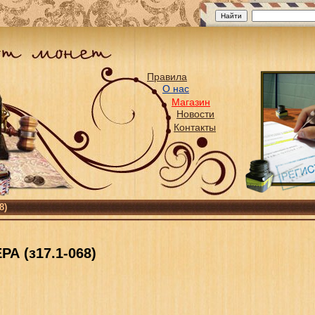
Правила
О нас
Магазин
Новости
Контакты
8)
А (з17.1-068)