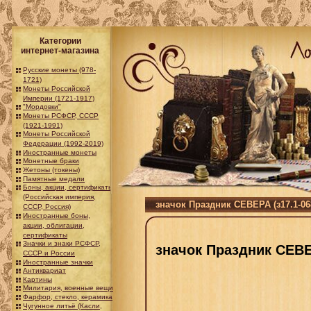
Категории
интернет-магазина
Русские монеты (978-
1721)
Монеты Российской
Империи (1721-1917)
"Мордовки"
Монеты РСФСР, СССР
(1921-1991)
Монеты Российской
Федерации (1992-2019)
Иностранные монеты
Монетные браки
Жетоны (токены)
Памятные медали
Боны, акции, сертификаты
(Российская империя,
значок Праздник СЕВЕРА (з17.1-06
СССР, Россия)
Иностранные боны,
акции, облигации,
сертификаты
Значки и знаки РСФСР,
значок Праздник СЕВЕР
СССР и России
Иностранные значки
Антиквариат
Картины
Милитария, военные вещи
Фарфор, стекло, керамика
Чугунное литьё (Касли,