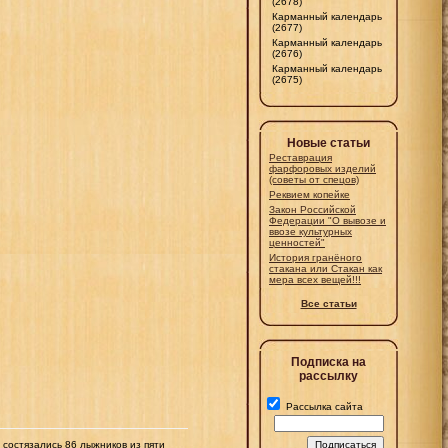
(2678)
Карманный календарь
(2677)
Карманный календарь
(2676)
Карманный календарь
(2675)
Новые статьи
Реставрация
фарфоровых изделий
(советы от спецов)
Реквием копейке
Закон Российской
Федерации "О вывозе и
ввозе культурных
ценностей"
История гранёного
стакана или Стакан как
мера всех вещей!!!
Все статьи
Подписка на
рассылку
Рассылка сайта
состязались 86 лыжников из пяти